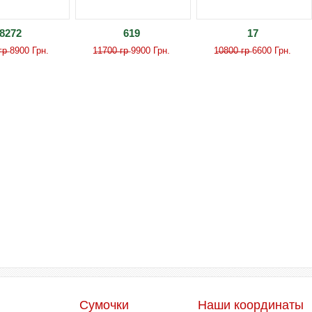
8272
619
17
̶ ̶г̶р̶ 8900 Грн.
1̶1̶7̶0̶0̶ ̶г̶р̶ 9900 Грн.
1̶0̶8̶0̶0̶ ̶г̶р̶ 6600 Грн.
Сумочки
Наши координаты