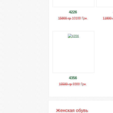
4226
1̶5̶8̶0̶0̶ ̶г̶р̶ 10100 Грн.
1̶1̶8̶0̶0
4356
1̶5̶5̶0̶0̶ ̶г̶р̶ 9300 Грн.
Женская обувь