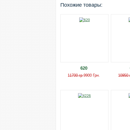
Похожие товары:
620
1̶1̶7̶0̶0̶ ̶г̶р̶ 9900 Грн.
1̶0̶9̶5̶0