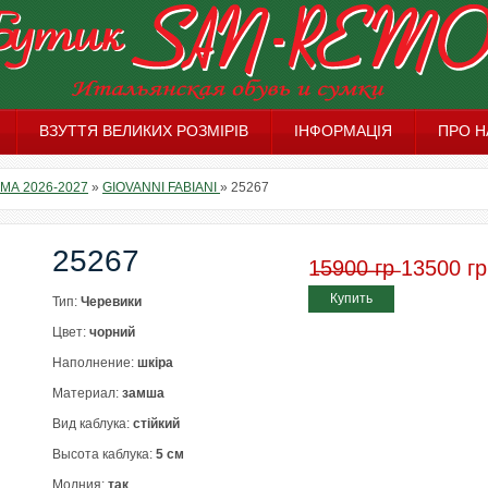
ВЗУТТЯ ВЕЛИКИХ РОЗМІРІВ
ІНФОРМАЦІЯ
ПРО Н
МА 2026-2027
»
GIOVANNI FABIANI
»
25267
25267
1̶5̶9̶0̶0̶ ̶г̶р̶ 13500 г
Купить
Тип:
Черевики
Цвет:
чорний
Наполнение:
шкіра
Материал:
замша
Вид каблука:
стійкий
Высота каблука:
5 см
Молния:
так