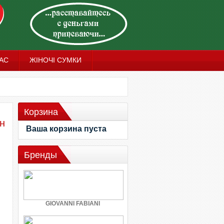
АС
ЖІНОЧІ СУМКИ
Корзина
рн
Ваша корзина пуста
Бренды
GIOVANNI FABIANI