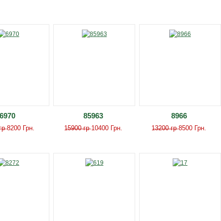
6970
85963
8966
̶ ̶г̶р̶ 8200 Грн.
1̶5̶9̶0̶0̶ ̶г̶р̶ 10400 Грн.
1̶3̶2̶0̶0̶ ̶г̶р̶ 8500 Грн.